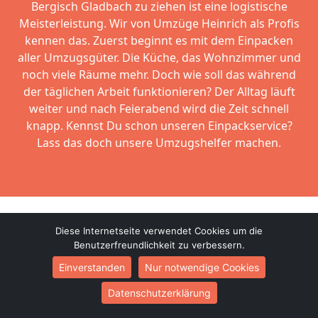
Bergisch Gladbach zu ziehen ist eine logistische
Meisterleistung. Wir von Umzüge Heinrich als Profis
kennen das. Zuerst beginnt es mit dem Einpacken
aller Umzugsgüter. Die Küche, das Wohnzimmer und
noch viele Räume mehr. Doch wie soll das während
der täglichen Arbeit funktionieren? Der Alltag läuft
weiter und nach Feierabend wird die Zeit schnell
knapp. Kennst Du schon unseren Einpackservice?
Lass das doch unsere Umzugshelfer machen.
Diese Internetseite verwendet Cookies um die
Unser Leistungsangebot hat sich im Laufe der
Benutzerfreundlichkeit zu verbessern.
letzten 13 Jahre entwickelt. Unter der Bezeichnung
Haushaltsauflösung in Saarbrücken verstehen wir
Einverstanden
Nur notwendige Cookies
mehr, als nur Kisten schleppen. Kennst Du schon
Datenschutzerklärung
unseren
Full-Service?
Hier übernehmen wir im