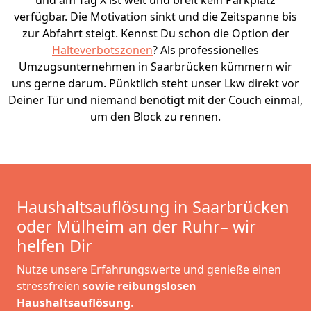
und am Tag X ist weit und breit kein Parkplatz
verfügbar. Die Motivation sinkt und die Zeitspanne bis
zur Abfahrt steigt. Kennst Du schon die Option der
Halteverbotszonen
? Als professionelles
Umzugsunternehmen in Saarbrücken kümmern wir
uns gerne darum. Pünktlich steht unser Lkw direkt vor
Deiner Tür und niemand benötigt mit der Couch einmal,
um den Block zu rennen.
Haushaltsauflösung in Saarbrücken
oder Mülheim an der Ruhr– wir
helfen Dir
Nutze unsere Erfahrungswerte und genieße einen
stressfreien
sowie reibungslosen
Haushaltsauflösung
.