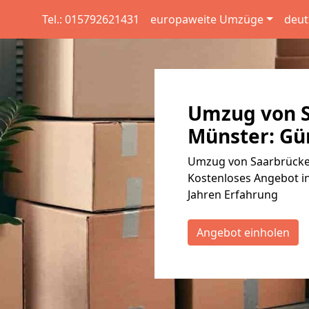
Tel.: 015792621431
europaweite Umzüge
deut
Umzug von S
Münster: Gün
Umzug von Saarbrücken
Kostenloses Angebot in
Jahren Erfahrung
Angebot einholen