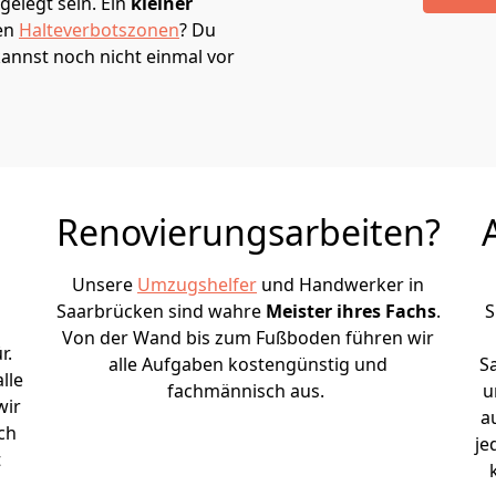
elegt sein. Ein
kleiner
den
Halteverbotszonen
? Du
annst noch nicht einmal vor
Renovierungsarbeiten?
Unsere
Umzugshelfer
und Handwerker in
Saarbrücken sind wahre
Meister ihres Fachs
.
S
Von der Wand bis zum Fußboden führen wir
r.
alle Aufgaben kostengünstig und
S
lle
fachmännisch aus.
u
wir
a
ch
je
t