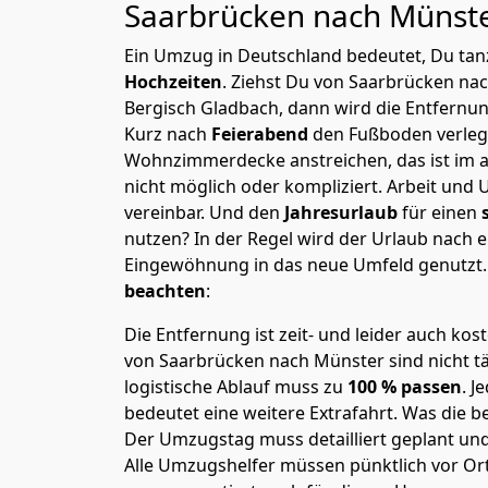
Saarbrücken nach Münst
Ein Umzug in Deutschland bedeutet, Du tanz
Hochzeiten
. Ziehst Du von Saarbrücken na
Bergisch Gladbach, dann wird die Entfernu
Kurz nach
Feierabend
den Fußboden verleg
Wohnzimmerdecke anstreichen, das ist im a
nicht möglich oder kompliziert.
Arbeit und 
vereinbar. Und den
Jahresurlaub
für einen
nutzen? In der Regel wird der Urlaub nach
Eingewöhnung in das neue Umfeld genutzt
beachten
:
Die Entfernung ist zeit- und leider auch kos
von Saarbrücken nach Münster sind nicht tä
logistische Ablauf muss zu
100 % passen
. 
bedeutet eine weitere Extrafahrt. Was die be
Der Umzugstag muss detailliert geplant un
Alle Umzugshelfer müssen pünktlich vor Ort