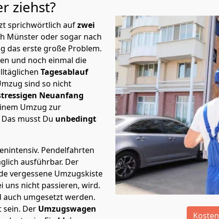
er
ziehst?
t sprichwörtlich auf
zwei
ch Münster oder sogar nach
ng das erste große Problem.
en und noch einmal die
lltäglichen
Tagesablauf
Umzug sind so nicht
stressigen Neuanfang
 einem Umzug zur
. Das musst Du
unbedingt
tenintensiv. Pendelfahrten
glich ausführbar.
Der
Jede vergessene Umzugskiste
i uns nicht passieren, wird.
d auch umgesetzt werden.
 sein. Der
Umzugswagen
Kosten