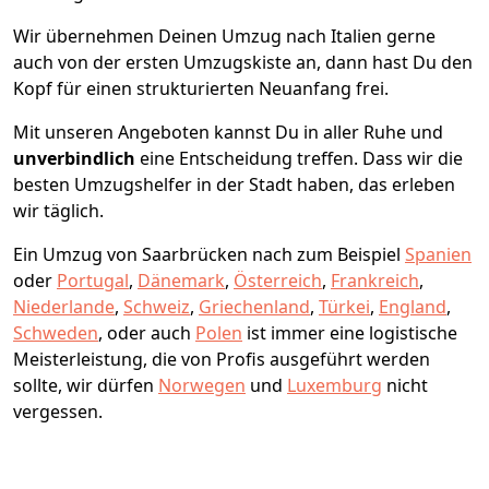
Wir übernehmen Deinen Umzug nach Italien gerne
auch von der ersten Umzugskiste an, dann hast Du den
Kopf für einen strukturierten Neuanfang frei.
Mit unseren Angeboten kannst Du in aller Ruhe und
unverbindlich
eine Entscheidung treffen. Dass wir die
besten Umzugshelfer in der Stadt haben, das erleben
wir täglich.
Ein Umzug von Saarbrücken nach zum Beispiel
Spanien
oder
Portugal
,
Dänemark
,
Österreich
,
Frankreich
,
Niederlande
,
Schweiz
,
Griechenland
,
Türkei
,
England
,
Schweden
, oder auch
Polen
ist immer eine logistische
Meisterleistung, die von Profis ausgeführt werden
sollte, wir dürfen
Norwegen
und
Luxemburg
nicht
vergessen.