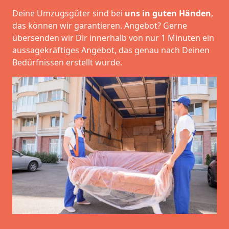
Deine Umzugsgüter sind bei
uns in guten Händen
,
das können wir garantieren. Angebot? Gerne
übersenden wir Dir innerhalb von nur 1 Minuten ein
aussagekräftiges Angebot, das genau nach Deinen
Bedürfnissen erstellt wurde.