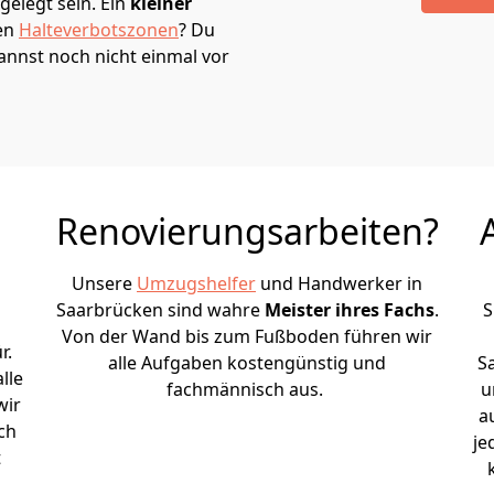
elegt sein. Ein
kleiner
den
Halteverbotszonen
? Du
annst noch nicht einmal vor
Renovierungsarbeiten?
Unsere
Umzugshelfer
und Handwerker in
Saarbrücken sind wahre
Meister ihres Fachs
.
S
Von der Wand bis zum Fußboden führen wir
r.
alle Aufgaben kostengünstig und
S
lle
fachmännisch aus.
u
wir
a
ch
je
t