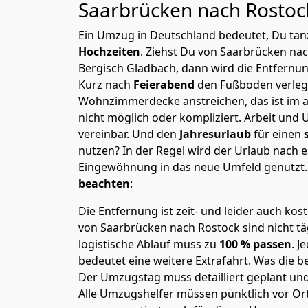
Saarbrücken nach Rosto
Ein Umzug in Deutschland bedeutet, Du tanz
Hochzeiten
. Ziehst Du von Saarbrücken na
Bergisch Gladbach, dann wird die Entfernu
Kurz nach
Feierabend
den Fußboden verleg
Wohnzimmerdecke anstreichen, das ist im a
nicht möglich oder kompliziert.
Arbeit und 
vereinbar. Und den
Jahresurlaub
für einen
nutzen? In der Regel wird der Urlaub nach
Eingewöhnung in das neue Umfeld genutzt
beachten
:
Die Entfernung ist zeit- und leider auch kos
von Saarbrücken nach Rostock sind nicht tä
logistische Ablauf muss zu
100 % passen
. 
bedeutet eine weitere Extrafahrt. Was die be
Der Umzugstag muss detailliert geplant un
Alle Umzugshelfer müssen pünktlich vor Ort