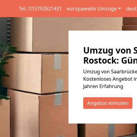
Tel.: 015792621431
europaweite Umzüge
deut
Umzug von S
Rostock: Gün
Umzug von Saarbrücken
Kostenloses Angebot in
Jahren Erfahrung
Angebot einholen