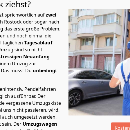
ck
ziehst?
t sprichwörtlich auf
zwei
ch Rostock oder sogar nach
ng das erste große Problem.
en und noch einmal die
lltäglichen
Tagesablauf
Umzug sind so nicht
stressigen Neuanfang
 einem Umzug zur
. Das musst Du
unbedingt
tenintensiv. Pendelfahrten
glich ausführbar.
Der
Jede vergessene Umzugskiste
i uns nicht passieren, wird.
d auch umgesetzt werden.
 sein. Der
Umzugswagen
Kosten