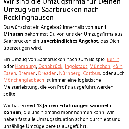
Wir sind die Umzugsfirma für Deinen
Umzug von Saarbrücken nach
Recklinghausen
Du wünschst ein Angebot? Innerhalb von
nur 1
Minuten
bekommst Du von uns der Umzugsfirma aus
Saarbrücken ein
unverbindliches Angebot
, das Dich
überzeugen wird.
Ein Umzug von Saarbrücken nach zum Beispiel
Berlin
oder
Hamburg
,
Osnabrück
,
Ingolstadt
,
München
,
Köln
,
Essen
,
Bremen
,
Dresden
,
Nürnberg
,
Cottbus
, oder auch
Mönchen­gladbach
ist immer eine logistische
Meisterleistung, die von Profis ausgeführt werden
sollte.
Wir haben
seit
13 Jahren Erfahrungen sammeln
können
, die uns niemand mehr nehmen kann. Wir
haben fast alle Umzugssituation schon durchlebt und
unzählige Umzüge bereits ausgeführt.