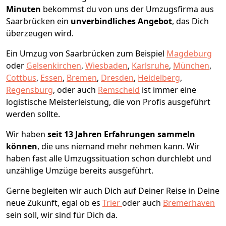
Minuten
bekommst du von uns der Umzugsfirma aus
Saarbrücken ein
unverbindliches Angebot
, das Dich
überzeugen wird.
Ein Umzug von Saarbrücken zum Beispiel
Magdeburg
oder
Gelsenkirchen
,
Wiesbaden
,
Karlsruhe
,
München
,
Cottbus
,
Essen
,
Bremen
,
Dresden
,
Heidelberg
,
Regensburg
, oder auch
Remscheid
ist immer eine
logistische Meisterleistung, die von Profis ausgeführt
werden sollte.
Wir haben
seit
13 Jahren Erfahrungen sammeln
können
, die uns niemand mehr nehmen kann. Wir
haben fast alle Umzugssituation schon durchlebt und
unzählige Umzüge bereits ausgeführt.
Gerne begleiten wir auch Dich auf Deiner Reise in Deine
neue Zukunft, egal ob es
Trier
oder auch
Bremer­haven
sein soll, wir sind für Dich da.