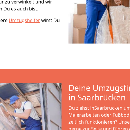
ur zu verwinkelt und wir
 Du es auch bist.
sere
Umzugshelfer
wirst Du
Deine Umzugsfi
in Saarbrücken
Du ziehst inSaarbrücken um 
Malerarbeiten oder Fußbode
zeitlich funktionieren? Uns
gerne zur Seite und führen d