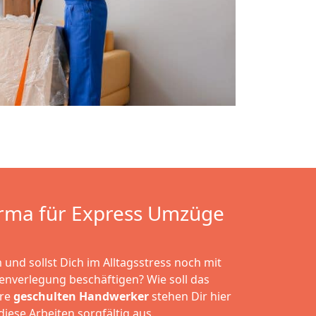
rma für Express Umzüge
und sollst Dich im Alltagsstress noch mit
nverlegung beschäftigen? Wie soll das
ere
geschulten Handwerker
stehen Dir hier
iese Arbeiten sorgfältig aus.