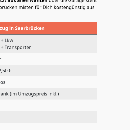
tzt aus allen Nähten
oder die Garage steht
brücken misten für Dich kostengünstig aus
mzug in Saarbrücken
h + Lkw
h + Transporter
r
,50 €
los
rank (im Umzugspreis inkl.)