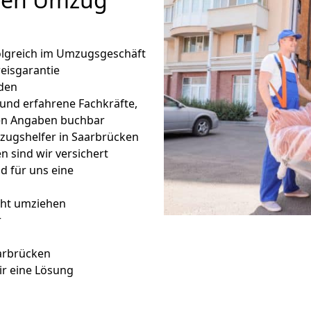
folgreich im Umzugsgeschäft
eisgarantie
den
 und erfahrene Fachkräfte,
en Angaben buchbar
zugshelfer in Saarbrücken
 sind wir versichert
nd für uns eine
cht umziehen
r
arbrücken
r eine Lösung