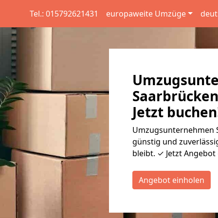
Tel.: 015792621431
europaweite Umzüge
deut
Umzugsunt
Saarbrücken
Jetzt buchen
Umzugsunternehmen S
günstig und zuverlässi
bleibt. ✓ Jetzt Angebot
Angebot einholen